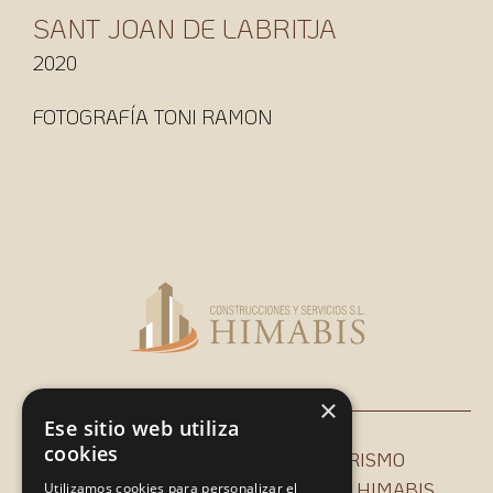
SANT JOAN DE LABRITJA
2020
FOTOGRAFÍA TONI RAMON
×
Ese sitio web utiliza
cookies
INICIO
CONSTRUCCIÓN
INTERIORISMO
ARQUITECTURA
PROYECTOS
SOBRE HIMABIS
Utilizamos cookies para personalizar el