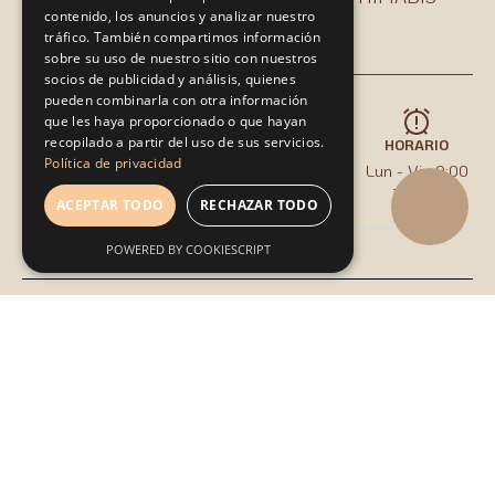
contenido, los anuncios y analizar nuestro
CONTACTA
tráfico. También compartimos información
sobre su uso de nuestro sitio con nuestros
socios de publicidad y análisis, quienes
pueden combinarla con otra información
que les haya proporcionado o que hayan
recopilado a partir del uso de sus servicios.
LLÁMANOS
ESCRÍBENOS
HORARIO
DÓNDE ESTAMOS
Política de privacidad
tel:0034971317493
info@himabis.com
Lun - Vie 9:00
C/ Madrid 47,
- 16:00
local 1 07800
ACEPTAR TODO
RECHAZAR TODO
POWERED BY COOKIESCRIPT
MADE WITH ❤️ BY
© 2026 HIMABIS PROJECTS
PRINTXPRESS-IBIZA
MAPA WEB
POLITICA DE COOKIES
POLITICA DE PRIVACIDAD
AVISO LEGAL